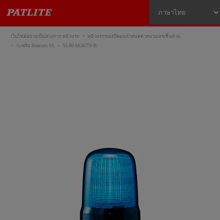
เว็บไซต์อย่างเป็นทางการ หน้าแรก
หน้าแรกของบีคอนกำหนดค่าหมายเลขชิ้นส่วน
กะพริบ Beacons SL
SL08-M2KTN-B