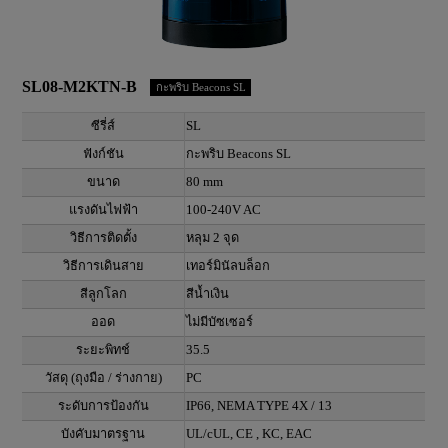
SL08-M2KTN-B
กะพริบ Beacons SL
ซีรี่ส์
SL
ฟังก์ชัน
กะพริบ Beacons SL
ขนาด
80 mm
แรงดันไฟฟ้า
100-240V AC
วิธีการติดตั้ง
หลุม 2 จุด
วิธีการเดินสาย
เทอร์มินัลบล็อก
สีลูกโลก
สีน้ำเงิน
ออด
ไม่มีบัซเซอร์
ระยะพิทช์
35.5
วัสดุ (ถุงมือ / ร่างกาย)
PC
ระดับการป้องกัน
IP66, NEMA TYPE 4X / 13
บังคับมาตรฐาน
UL/cUL, CE , KC, EAC