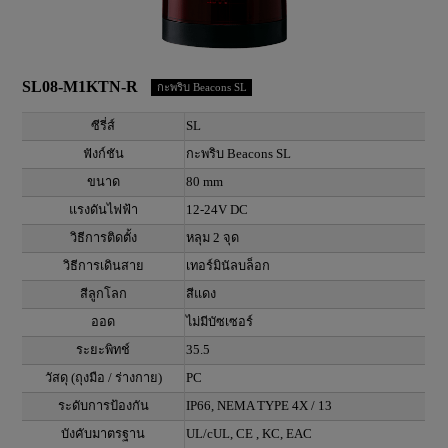
SL08-M1KTN-R
กะพริบ Beacons SL
ซีรี่ส์
SL
ฟังก์ชัน
กะพริบ Beacons SL
ขนาด
80 mm
แรงดันไฟฟ้า
12-24V DC
วิธีการติดตั้ง
หลุม 2 จุด
วิธีการเดินสาย
เทอร์มินัลบล็อก
สีลูกโลก
สีแดง
ออด
ไม่มีบัซเซอร์
ระยะพิทช์
35.5
วัสดุ (ถุงมือ / ร่างกาย)
PC
ระดับการป้องกัน
IP66, NEMA TYPE 4X / 13
บังคับมาตรฐาน
UL/cUL, CE , KC, EAC