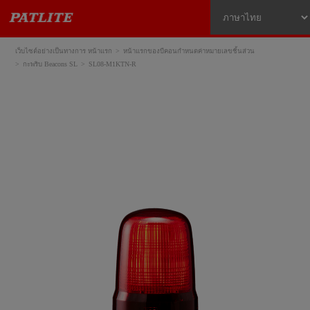
เว็บไซต์อย่างเป็นทางการ หน้าแรก
หน้าแรกของบีคอนกำหนดค่าหมายเลขชิ้นส่วน
กะพริบ Beacons SL
SL08-M1KTN-R