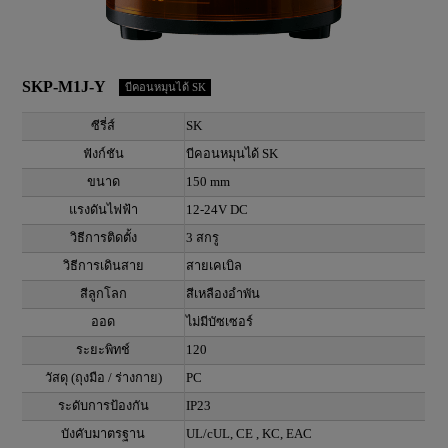
SKP-M1J-Y
บีคอนหมุนได้ SK
ซีรี่ส์
SK
ฟังก์ชัน
บีคอนหมุนได้ SK
ขนาด
150 mm
แรงดันไฟฟ้า
12-24V DC
วิธีการติดตั้ง
3 สกรู
วิธีการเดินสาย
สายเคเบิล
สีลูกโลก
สีเหลืองอำพัน
ออด
ไม่มีบัซเซอร์
ระยะพิทช์
120
วัสดุ (ถุงมือ / ร่างกาย)
PC
ระดับการป้องกัน
IP23
บังคับมาตรฐาน
UL/cUL, CE , KC, EAC