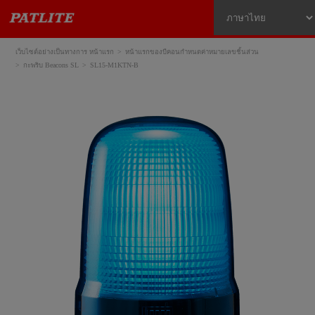
เว็บไซต์อย่างเป็นทางการ หน้าแรก
หน้าแรกของบีคอนกำหนดค่าหมายเลขชิ้นส่วน
กะพริบ Beacons SL
SL15-M1KTN-B