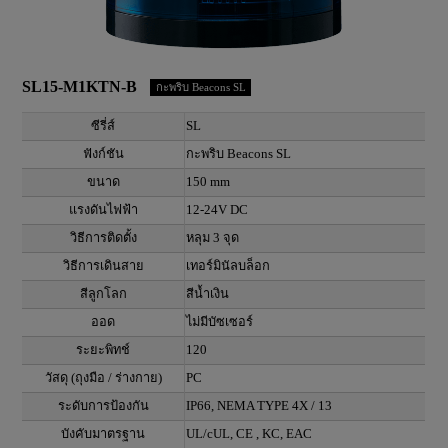
SL15-M1KTN-B
กะพริบ Beacons SL
ซีรี่ส์
SL
ฟังก์ชัน
กะพริบ Beacons SL
ขนาด
150 mm
แรงดันไฟฟ้า
12-24V DC
วิธีการติดตั้ง
หลุม 3 จุด
วิธีการเดินสาย
เทอร์มินัลบล็อก
สีลูกโลก
สีน้ำเงิน
ออด
ไม่มีบัซเซอร์
ระยะพิทช์
120
วัสดุ (ถุงมือ / ร่างกาย)
PC
ระดับการป้องกัน
IP66, NEMA TYPE 4X / 13
บังคับมาตรฐาน
UL/cUL, CE , KC, EAC