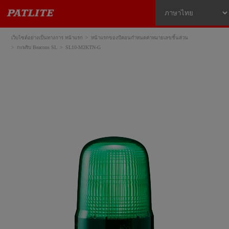
เว็บไซต์อย่างเป็นทางการ หน้าแรก
หน้าแรกของบีคอนกำหนดค่าหมายเลขชิ้นส่วน
กะพริบ Beacons SL
SL10-M2KTN-G