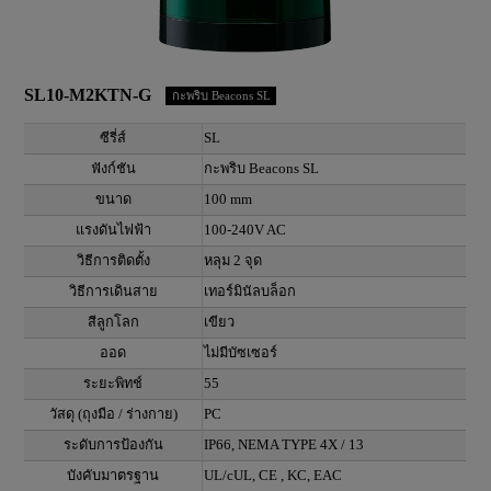
SL10-M2KTN-G
กะพริบ Beacons SL
ซีรี่ส์
SL
ฟังก์ชัน
กะพริบ Beacons SL
ขนาด
100 mm
แรงดันไฟฟ้า
100-240V AC
วิธีการติดตั้ง
หลุม 2 จุด
วิธีการเดินสาย
เทอร์มินัลบล็อก
สีลูกโลก
เขียว
ออด
ไม่มีบัซเซอร์
ระยะพิทช์
55
วัสดุ (ถุงมือ / ร่างกาย)
PC
ระดับการป้องกัน
IP66, NEMA TYPE 4X / 13
บังคับมาตรฐาน
UL/cUL, CE , KC, EAC