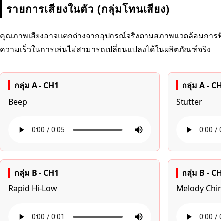
รายการเสียงในตัว (กลุ่มโทนเสียง)
คุณภาพเสียงอาจแตกต่างจากอุปกรณ์จริงตามสภาพแวดล้อมการฟั
ความเร็วในการเล่นไม่สามารถเปลี่ยนแปลงได้ในผลิตภัณฑ์จริง
กลุ่ม A - CH1
กลุ่ม A - C
Beep
Stutter
กลุ่ม B - CH1
กลุ่ม B - C
Rapid Hi-Low
Melody Chi