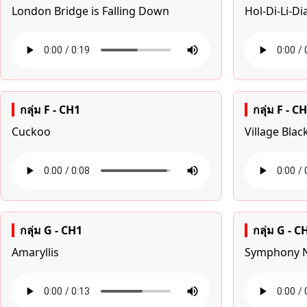
London Bridge is Falling Down
Hol-Di-Li-Di
กลุ่ม F - CH1
กลุ่ม F - C
Cuckoo
Village Bla
กลุ่ม G - CH1
กลุ่ม G - C
Amaryllis
Symphony 