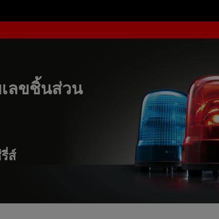
ลขชิ้นส่วน
ี่ส์