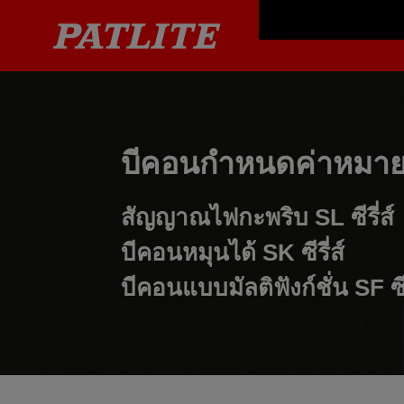
บีคอนกำหนดค่าหมายเ
สัญญาณไฟกะพริบ
SL ซีรี่ส์
บีคอนหมุนได้
SK ซีรี่ส์
บีคอนแบบมัลติฟังก์ชั่น
SF ซีร