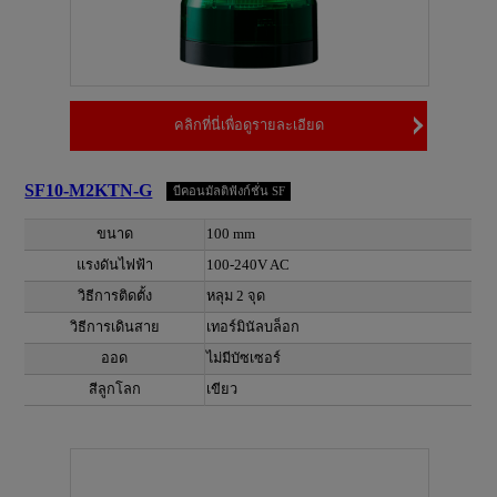
คลิกที่นี่เพื่อดูรายละเอียด
SF10-M2KTN-G
บีคอนมัลติฟังก์ชั่น SF
ขนาด
100 mm
แรงดันไฟฟ้า
100-240V AC
วิธีการติดตั้ง
หลุม 2 จุด
วิธีการเดินสาย
เทอร์มินัลบล็อก
ออด
ไม่มีบัซเซอร์
สีลูกโลก
เขียว