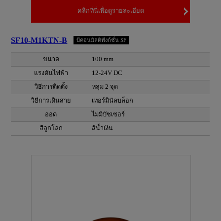
คลิกที่นี่เพื่อดูรายละเอียด
SF10-M1KTN-B
บีคอนมัลติฟังก์ชั่น SF
ขนาด
100 mm
แรงดันไฟฟ้า
12-24V DC
วิธีการติดตั้ง
หลุม 2 จุด
วิธีการเดินสาย
เทอร์มินัลบล็อก
ออด
ไม่มีบัซเซอร์
สีลูกโลก
สีน้ำเงิน