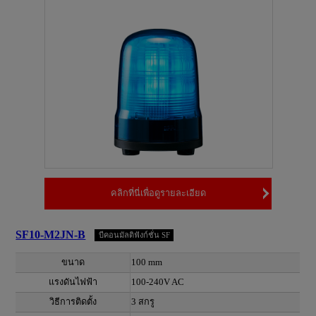
คลิกที่นี่เพื่อดูรายละเอียด
SF10-M2JN-B
บีคอนมัลติฟังก์ชั่น SF
ขนาด
100 mm
แรงดันไฟฟ้า
100-240V AC
วิธีการติดตั้ง
3 สกรู