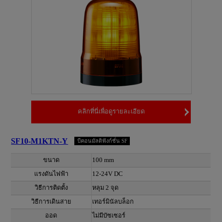
คลิกที่นี่เพื่อดูรายละเอียด
SF10-M1KTN-Y
บีคอนมัลติฟังก์ชั่น SF
ขนาด
100 mm
แรงดันไฟฟ้า
12-24V DC
วิธีการติดตั้ง
หลุม 2 จุด
วิธีการเดินสาย
เทอร์มินัลบล็อก
ออด
ไม่มีบัซเซอร์