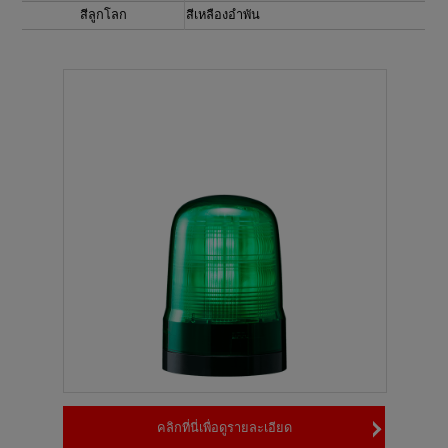
สีลูกโลก
สีเหลืองอำพัน
คลิกที่นี่เพื่อดูรายละเอียด