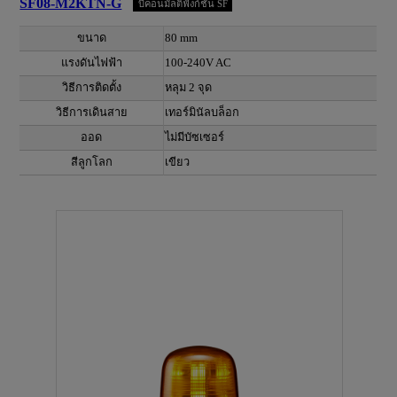
SF08-M2KTN-G
บีคอนมัลติฟังก์ชั่น SF
ขนาด
80 mm
แรงดันไฟฟ้า
100-240V AC
วิธีการติดตั้ง
หลุม 2 จุด
วิธีการเดินสาย
เทอร์มินัลบล็อก
ออด
ไม่มีบัซเซอร์
สีลูกโลก
เขียว