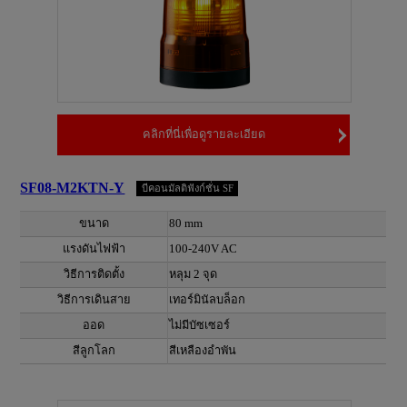
คลิกที่นี่เพื่อดูรายละเอียด
SF08-M2KTN-Y
บีคอนมัลติฟังก์ชั่น SF
ขนาด
80 mm
แรงดันไฟฟ้า
100-240V AC
วิธีการติดตั้ง
หลุม 2 จุด
วิธีการเดินสาย
เทอร์มินัลบล็อก
ออด
ไม่มีบัซเซอร์
สีลูกโลก
สีเหลืองอำพัน