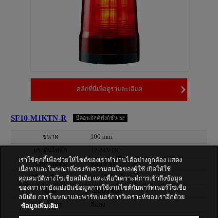
คลิกที่นี่เพื่อดูรายละเอียด
SF10-M1KTN-R
บีคอนมัลติฟังก์ชั่น SF
ขนาด
100 mm
แรงดันไฟฟ้า
12-24V DC
เราใช้คุกกี้เพื่อช่วยให้ไซต์ของเราทำงานได้อย่างถูกต้อง แสดง
วิธีการติดตั้ง
หลุม 2 จุด
เนื้อหาและโฆษณาที่ตรงกับความสนใจของผู้ใช้ เปิดให้ใช้
วิธีการเดินสาย
เทอร์มินัลบล็อก
คุณสมบัติทางโซเชียลมีเดีย และเพื่อวิเคราะห์การเข้าถึงข้อมูล
ของเรา เรายังแบ่งปันข้อมูลการใช้งานไซต์กับพาร์ทเนอร์โซเชีย
ออด
ไม่มีบัซเซอร์
ลมีเดีย การโฆษณาและพาร์ทเนอร์การวิเคราะห์ของเราอีกด้วย
สีลูกโลก
สีแดง
ข้อมูลเพิ่มเติม