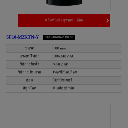
คลิกที่นี่เพื่อดูรายละเอียด
SF10-M2KTN-Y
บีคอนมัลติฟังก์ชั่น SF
ขนาด
100 mm
แรงดันไฟฟ้า
100-240V AC
วิธีการติดตั้ง
หลุม 2 จุด
วิธีการเดินสาย
เทอร์มินัลบล็อก
ออด
ไม่มีบัซเซอร์
สีลูกโลก
สีเหลืองอำพัน