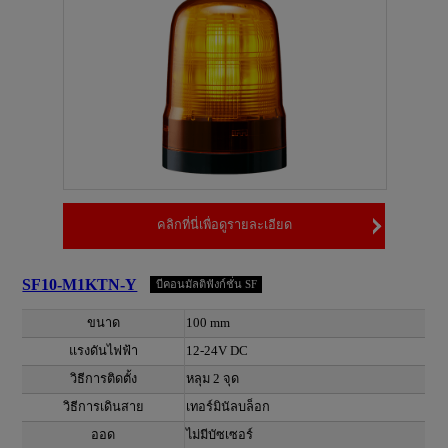
คลิกที่นี่เพื่อดูรายละเอียด
SF10-M1KTN-Y
บีคอนมัลติฟังก์ชั่น SF
ขนาด
100 mm
แรงดันไฟฟ้า
12-24V DC
วิธีการติดตั้ง
หลุม 2 จุด
วิธีการเดินสาย
เทอร์มินัลบล็อก
ออด
ไม่มีบัซเซอร์