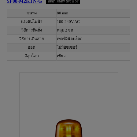
SF08-M2KTN-G
บีคอนมัลติฟังก์ชั่น SF
ขนาด
80 mm
แรงดันไฟฟ้า
100-240V AC
วิธีการติดตั้ง
หลุม 2 จุด
วิธีการเดินสาย
เทอร์มินัลบล็อก
ออด
ไม่มีบัซเซอร์
สีลูกโลก
เขียว