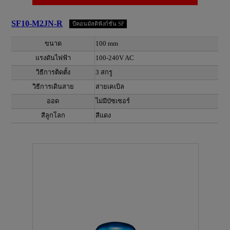
SF10-M2JN-R
บีคอนมัลติฟังก์ชั่น SF
ขนาด
100 mm
แรงดันไฟฟ้า
100-240V AC
วิธีการติดตั้ง
3 สกรู
วิธีการเดินสาย
สายเคเบิล
ออด
ไม่มีบัซเซอร์
สีลูกโลก
สีแดง