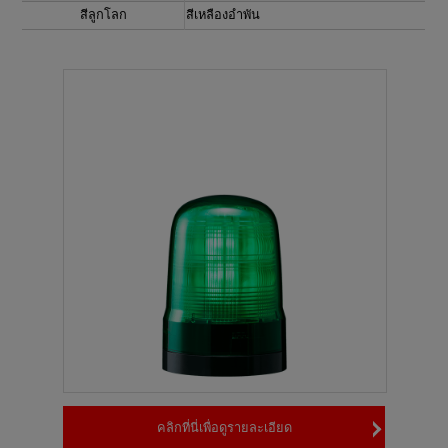
สีลูกโลก
สีเหลืองอำพัน
คลิกที่นี่เพื่อดูรายละเอียด