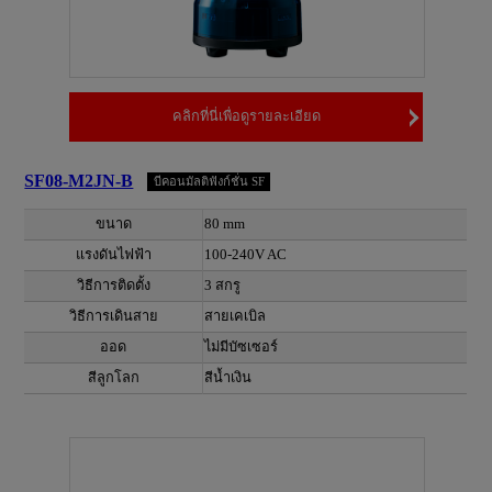
คลิกที่นี่เพื่อดูรายละเอียด
SF08-M2JN-B
บีคอนมัลติฟังก์ชั่น SF
ขนาด
80 mm
แรงดันไฟฟ้า
100-240V AC
วิธีการติดตั้ง
3 สกรู
วิธีการเดินสาย
สายเคเบิล
ออด
ไม่มีบัซเซอร์
สีลูกโลก
สีน้ำเงิน