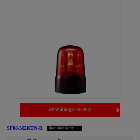
คลิกที่นี่เพื่อดูรายละเอียด
SF08-M2KTN-R
บีคอนมัลติฟังก์ชั่น SF