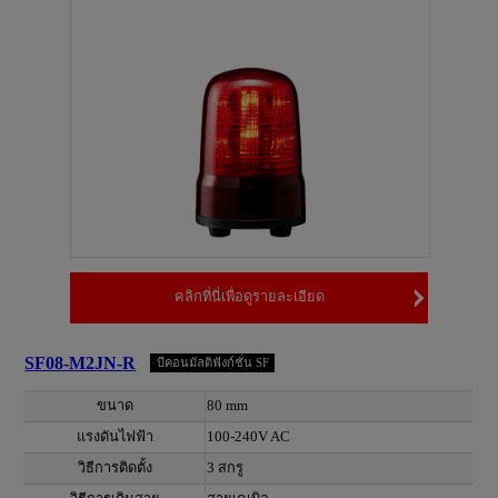
คลิกที่นี่เพื่อดูรายละเอียด
SF08-M2JN-R
บีคอนมัลติฟังก์ชั่น SF
ขนาด
80 mm
แรงดันไฟฟ้า
100-240V AC
วิธีการติดตั้ง
3 สกรู