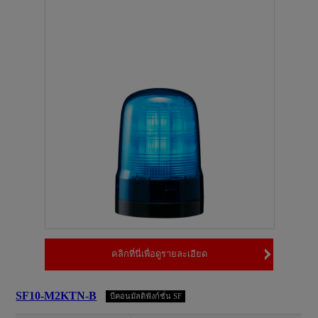
คลิกที่นี่เพื่อดูรายละเอียด
SF10-M2KTN-B
บีคอนมัลติฟังก์ชั่น SF