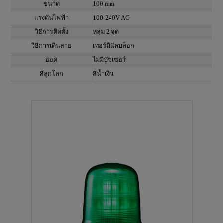
ขนาด
100 mm
แรงดันไฟฟ้า
100-240V AC
วิธีการติดตั้ง
หลุม 2 จุด
วิธีการเดินสาย
เทอร์มินัลบล็อก
ออด
ไม่มีบัซเซอร์
สีลูกโลก
สีน้ำเงิน