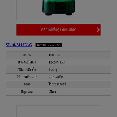
คลิกที่นี่เพื่อดูรายละเอียด
SL10-M1JN-G
กะพริบ Beacons SL
ขนาด
100 mm
แรงดันไฟฟ้า
12-24V DC
วิธีการติดตั้ง
3 สกรู
วิธีการเดินสาย
สายเคเบิล
ออด
ไม่มีบัซเซอร์
สีลูกโลก
เขียว