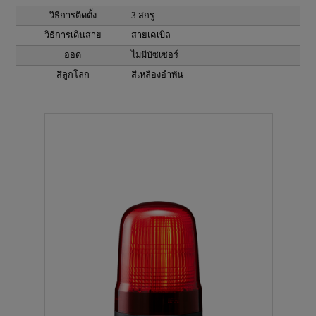
วิธีการติดตั้ง
3 สกรู
วิธีการเดินสาย
สายเคเบิล
ออด
ไม่มีบัซเซอร์
สีลูกโลก
สีเหลืองอำพัน