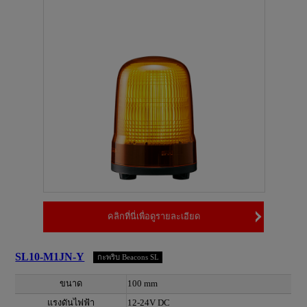
คลิกที่นี่เพื่อดูรายละเอียด
SL10-M1JN-Y
กะพริบ Beacons SL
ขนาด
100 mm
แรงดันไฟฟ้า
12-24V DC