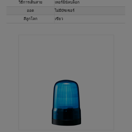
วิธีการเดินสาย
เทอร์มินัลบล็อก
ออด
ไม่มีบัซเซอร์
สีลูกโลก
เขียว