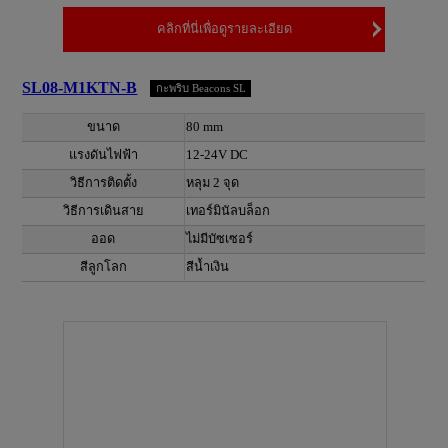
คลิกที่นี่เพื่อดูรายละเอียด
SL08-M1KTN-B
กะพริบ Beacons SL
ขนาด
80 mm
แรงดันไฟฟ้า
12-24V DC
วิธีการติดตั้ง
หลุม 2 จุด
วิธีการเดินสาย
เทอร์มินัลบล็อก
ออด
ไม่มีบัซเซอร์
สีลูกโลก
สีน้ำเงิน