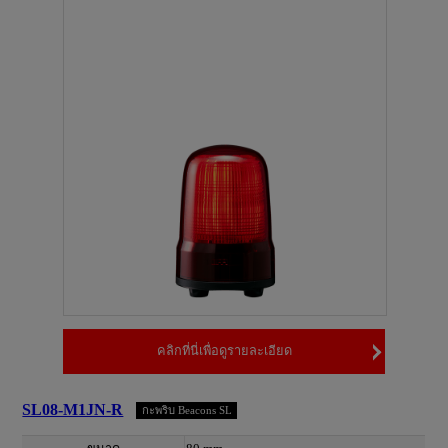
คลิกที่นี่เพื่อดูรายละเอียด
SL08-M1JN-R
กะพริบ Beacons SL