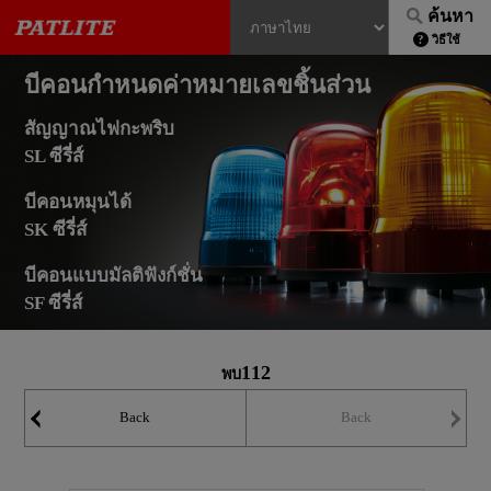
ค้นหา
วิธีใช้
บีคอนกำหนดค่าหมายเลขชิ้นส่วน
สัญญาณไฟกะพริบ
SL ซีรี่ส์
บีคอนหมุนได้
SK ซีรี่ส์
บีคอนแบบมัลติฟังก์ชั่น
SF ซีรี่ส์
112
พบ
Back
Back