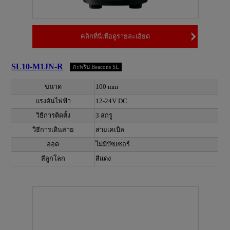
คลิกที่นี่เพื่อดูรายละเอียด
SL10-M1JN-R
กะพริบ Beacons SL
ขนาด
100 mm
แรงดันไฟฟ้า
12-24V DC
วิธีการติดตั้ง
3 สกรู
วิธีการเดินสาย
สายเคเบิล
ออด
ไม่มีบัซเซอร์
สีลูกโลก
สีแดง