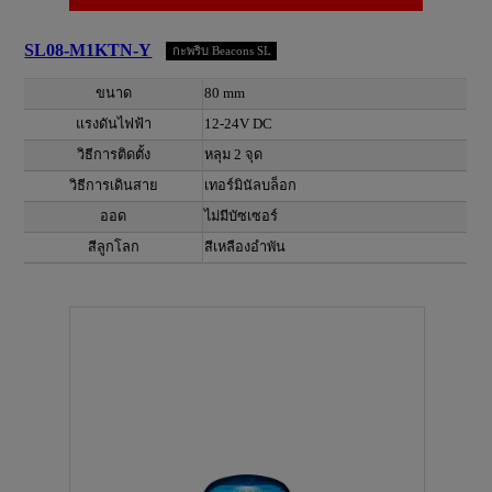
SL08-M1KTN-Y
กะพริบ Beacons SL
ขนาด
80 mm
แรงดันไฟฟ้า
12-24V DC
วิธีการติดตั้ง
หลุม 2 จุด
วิธีการเดินสาย
เทอร์มินัลบล็อก
ออด
ไม่มีบัซเซอร์
สีลูกโลก
สีเหลืองอำพัน