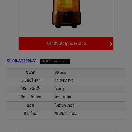
คลิกที่นี่เพื่อดูรายละเอียด
SL08-M1JN-Y
กะพริบ Beacons SL
ขนาด
80 mm
แรงดันไฟฟ้า
12-24V DC
วิธีการติดตั้ง
3 สกรู
วิธีการเดินสาย
สายเคเบิล
ออด
ไม่มีบัซเซอร์
สีลูกโลก
สีเหลืองอำพัน