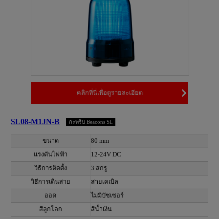
คลิกที่นี่เพื่อดูรายละเอียด
SL08-M1JN-B
กะพริบ Beacons SL
ขนาด
80 mm
แรงดันไฟฟ้า
12-24V DC
วิธีการติดตั้ง
3 สกรู
วิธีการเดินสาย
สายเคเบิล
ออด
ไม่มีบัซเซอร์
สีลูกโลก
สีน้ำเงิน