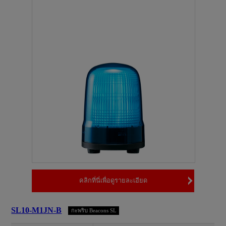
คลิกที่นี่เพื่อดูรายละเอียด
SL10-M1JN-B
กะพริบ Beacons SL