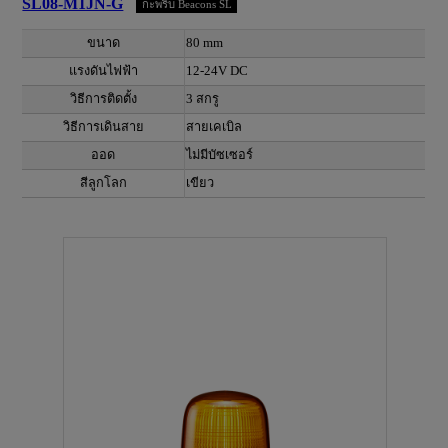
SL08-M1JN-G
กะพริบ Beacons SL
ขนาด
80 mm
แรงดันไฟฟ้า
12-24V DC
วิธีการติดตั้ง
3 สกรู
วิธีการเดินสาย
สายเคเบิล
ออด
ไม่มีบัซเซอร์
สีลูกโลก
เขียว