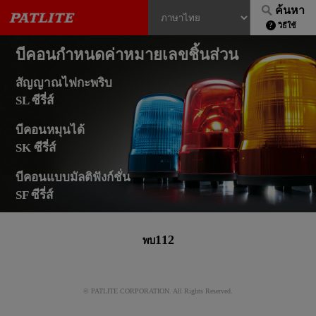
ค้นหา
วิธีใช้
บีคอนกำหนดค่าหมายเลขชิ้นส่วน
สัญญาณไฟกะพริบ
SL ซีรี่ส์
บีคอนหมุนได้
SK ซีรี่ส์
บีคอนแบบมัลติฟังก์ชั่น
SF ซีรี่ส์
112
พบ
© PATLITE CORPORATION. All Rights Reserved.