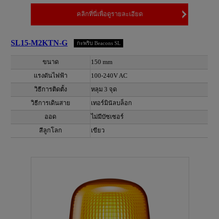
คลิกที่นี่เพื่อดูรายละเอียด
SL15-M2KTN-G
กะพริบ Beacons SL
ขนาด
150 mm
แรงดันไฟฟ้า
100-240V AC
วิธีการติดตั้ง
หลุม 3 จุด
วิธีการเดินสาย
เทอร์มินัลบล็อก
ออด
ไม่มีบัซเซอร์
สีลูกโลก
เขียว