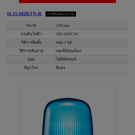
SL15-M2KTN-R
กะพริบ Beacons SL
ขนาด
150 mm
แรงดันไฟฟ้า
100-240V AC
วิธีการติดตั้ง
หลุม 3 จุด
วิธีการเดินสาย
เทอร์มินัลบล็อก
ออด
ไม่มีบัซเซอร์
สีลูกโลก
สีแดง