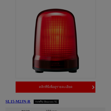
คลิกที่นี่เพื่อดูรายละเอียด
SL15-M2JN-R
กะพริบ Beacons SL