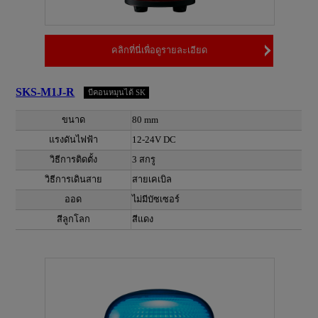
คลิกที่นี่เพื่อดูรายละเอียด
SKS-M1J-R
บีคอนหมุนได้ SK
ขนาด
80 mm
แรงดันไฟฟ้า
12-24V DC
วิธีการติดตั้ง
3 สกรู
วิธีการเดินสาย
สายเคเบิล
ออด
ไม่มีบัซเซอร์
สีลูกโลก
สีแดง