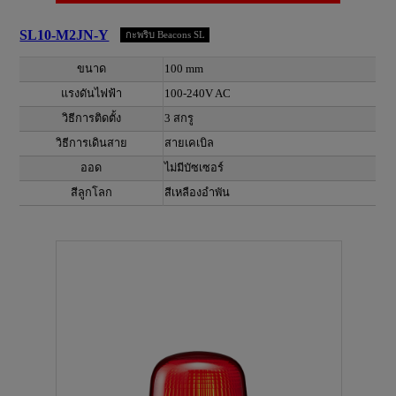
SL10-M2JN-Y
กะพริบ Beacons SL
ขนาด
100 mm
แรงดันไฟฟ้า
100-240V AC
วิธีการติดตั้ง
3 สกรู
วิธีการเดินสาย
สายเคเบิล
ออด
ไม่มีบัซเซอร์
สีลูกโลก
สีเหลืองอำพัน