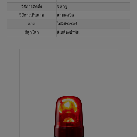
วิธีการติดตั้ง
3 สกรู
วิธีการเดินสาย
สายเคเบิล
ออด
ไม่มีบัซเซอร์
สีลูกโลก
สีเหลืองอำพัน