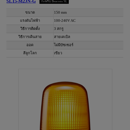
SL15-M2JN-G
กะพริบ Beacons SL
ขนาด
150 mm
แรงดันไฟฟ้า
100-240V AC
วิธีการติดตั้ง
3 สกรู
วิธีการเดินสาย
สายเคเบิล
ออด
ไม่มีบัซเซอร์
สีลูกโลก
เขียว