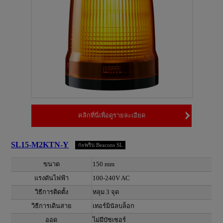
คลิกที่นี่เพื่อดูรายละเอียด
SL15-M2KTN-Y
กะพริบ Beacons SL
ขนาด
150 mm
แรงดันไฟฟ้า
100-240V AC
วิธีการติดตั้ง
หลุม 3 จุด
วิธีการเดินสาย
เทอร์มินัลบล็อก
ออด
ไม่มีบัซเซอร์