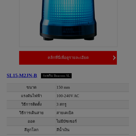
คลิกที่นี่เพื่อดูรายละเอียด
SL15-M2JN-B
กะพริบ Beacons SL
ขนาด
150 mm
แรงดันไฟฟ้า
100-240V AC
วิธีการติดตั้ง
3 สกรู
วิธีการเดินสาย
สายเคเบิล
ออด
ไม่มีบัซเซอร์
สีลูกโลก
สีน้ำเงิน