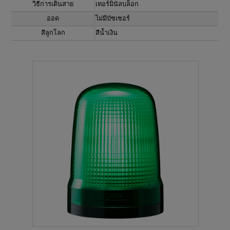
วิธีการเดินสาย
เทอร์มินัลบล็อก
ออด
ไม่มีบัซเซอร์
สีลูกโลก
สีน้ำเงิน