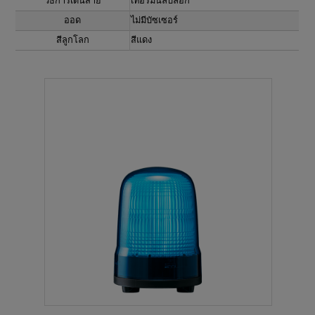
วิธีการเดินสาย
เทอร์มินัลบล็อก
ออด
ไม่มีบัซเซอร์
สีลูกโลก
สีแดง