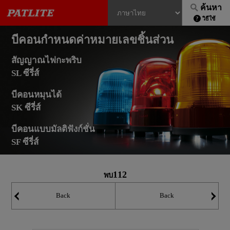
ค้นหา
วิธีใช้
บีคอนกำหนดค่าหมายเลขชิ้นส่วน
สัญญาณไฟกะพริบ
SL ซีรี่ส์
บีคอนหมุนได้
SK ซีรี่ส์
บีคอนแบบมัลติฟังก์ชั่น
SF ซีรี่ส์
112
พบ
Back
Back