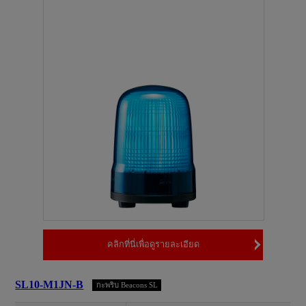
คลิกที่นี่เพื่อดูรายละเอียด
SL10-M1JN-B
กะพริบ Beacons SL