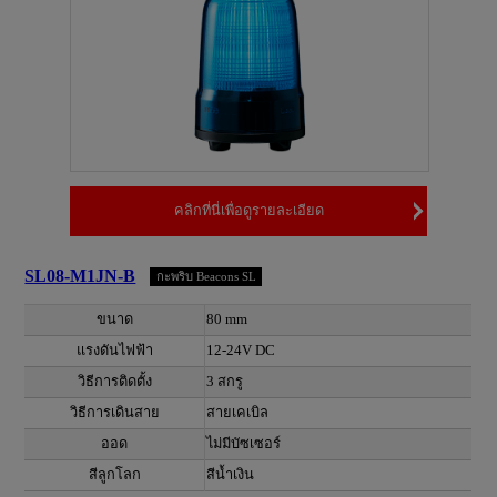
คลิกที่นี่เพื่อดูรายละเอียด
SL08-M1JN-B
กะพริบ Beacons SL
ขนาด
80 mm
แรงดันไฟฟ้า
12-24V DC
วิธีการติดตั้ง
3 สกรู
วิธีการเดินสาย
สายเคเบิล
ออด
ไม่มีบัซเซอร์
สีลูกโลก
สีน้ำเงิน