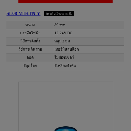
SL08-M1KTN-Y
กะพริบ Beacons SL
ขนาด
80 mm
แรงดันไฟฟ้า
12-24V DC
วิธีการติดตั้ง
หลุม 2 จุด
วิธีการเดินสาย
เทอร์มินัลบล็อก
ออด
ไม่มีบัซเซอร์
สีลูกโลก
สีเหลืองอำพัน