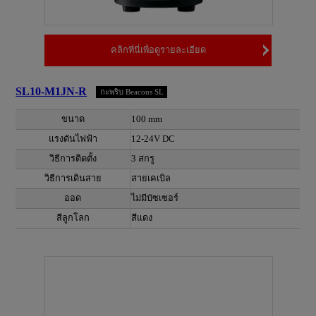
คลิกที่นี่เพื่อดูรายละเอียด
SL10-M1JN-R
กะพริบ Beacons SL
ขนาด
100 mm
แรงดันไฟฟ้า
12-24V DC
วิธีการติดตั้ง
3 สกรู
วิธีการเดินสาย
สายเคเบิล
ออด
ไม่มีบัซเซอร์
สีลูกโลก
สีแดง