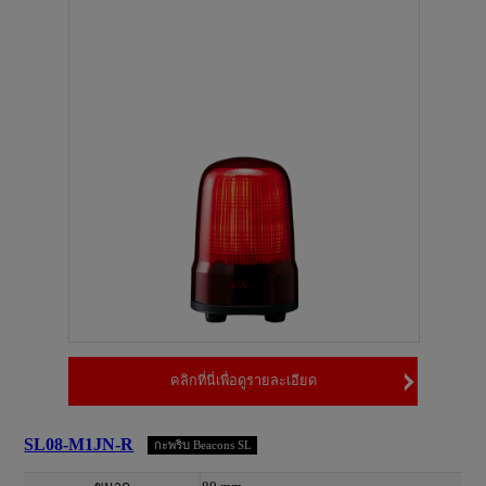
คลิกที่นี่เพื่อดูรายละเอียด
SL08-M1JN-R
กะพริบ Beacons SL