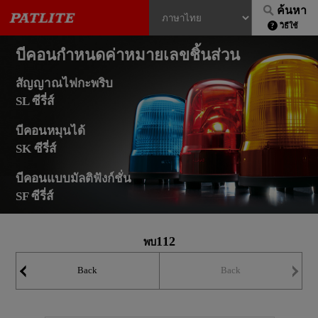
ค้นหา
วิธีใช้
บีคอนกำหนดค่าหมายเลขชิ้นส่วน
สัญญาณไฟกะพริบ
SL ซีรี่ส์
บีคอนหมุนได้
SK ซีรี่ส์
บีคอนแบบมัลติฟังก์ชั่น
SF ซีรี่ส์
112
พบ
Back
Back