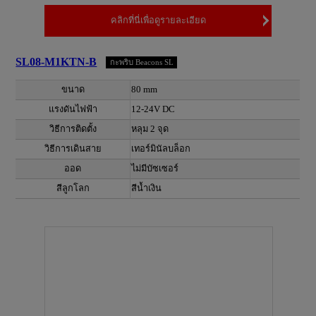
คลิกที่นี่เพื่อดูรายละเอียด
SL08-M1KTN-B
กะพริบ Beacons SL
ขนาด
80 mm
แรงดันไฟฟ้า
12-24V DC
วิธีการติดตั้ง
หลุม 2 จุด
วิธีการเดินสาย
เทอร์มินัลบล็อก
ออด
ไม่มีบัซเซอร์
สีลูกโลก
สีน้ำเงิน