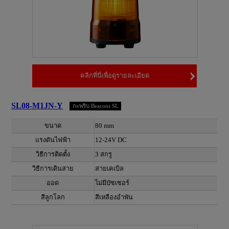
คลิกที่นี่เพื่อดูรายละเอียด
SL08-M1JN-Y
กะพริบ Beacons SL
ขนาด
80 mm
แรงดันไฟฟ้า
12-24V DC
วิธีการติดตั้ง
3 สกรู
วิธีการเดินสาย
สายเคเบิล
ออด
ไม่มีบัซเซอร์
สีลูกโลก
สีเหลืองอำพัน