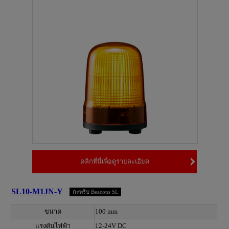
คลิกที่นี่เพื่อดูรายละเอียด
SL10-M1JN-Y
กะพริบ Beacons SL
ขนาด
100 mm
แรงดันไฟฟ้า
12-24V DC