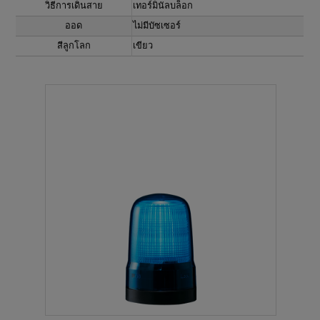
วิธีการเดินสาย
เทอร์มินัลบล็อก
ออด
ไม่มีบัซเซอร์
สีลูกโลก
เขียว