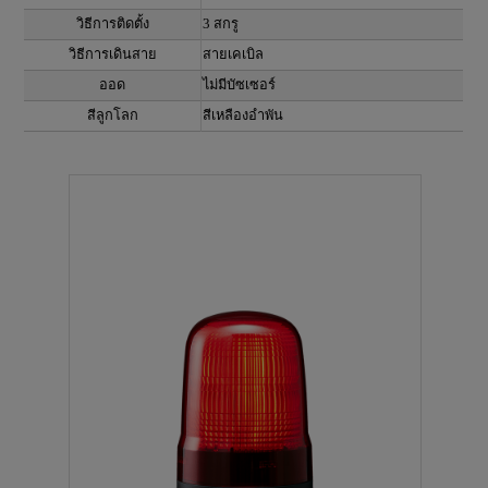
วิธีการติดตั้ง
3 สกรู
วิธีการเดินสาย
สายเคเบิล
ออด
ไม่มีบัซเซอร์
สีลูกโลก
สีเหลืองอำพัน