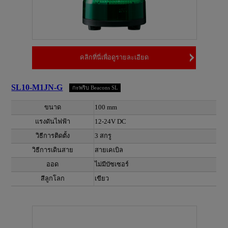
คลิกที่นี่เพื่อดูรายละเอียด
SL10-M1JN-G
กะพริบ Beacons SL
ขนาด
100 mm
แรงดันไฟฟ้า
12-24V DC
วิธีการติดตั้ง
3 สกรู
วิธีการเดินสาย
สายเคเบิล
ออด
ไม่มีบัซเซอร์
สีลูกโลก
เขียว