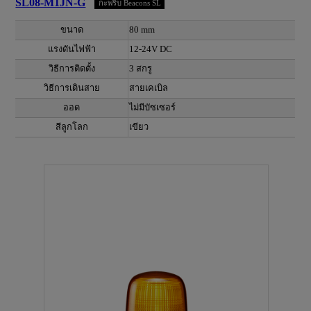
SL08-M1JN-G
กะพริบ Beacons SL
ขนาด
80 mm
แรงดันไฟฟ้า
12-24V DC
วิธีการติดตั้ง
3 สกรู
วิธีการเดินสาย
สายเคเบิล
ออด
ไม่มีบัซเซอร์
สีลูกโลก
เขียว