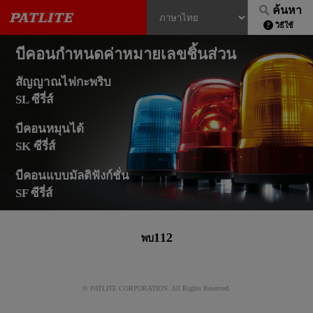
ค้นหา
วิธีใช้
บีคอนกำหนดค่าหมายเลขชิ้นส่วน
สัญญาณไฟกะพริบ
SL ซีรี่ส์
บีคอนหมุนได้
SK ซีรี่ส์
บีคอนแบบมัลติฟังก์ชั่น
SF ซีรี่ส์
112
พบ
© PATLITE CORPORATION. All Rights Reserved.