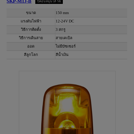
SKP-M1J-B
บีคอนหมุนได้ SK
ขนาด
150 mm
แรงดันไฟฟ้า
12-24V DC
วิธีการติดตั้ง
3 สกรู
วิธีการเดินสาย
สายเคเบิล
ออด
ไม่มีบัซเซอร์
สีลูกโลก
สีน้ำเงิน