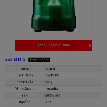
คลิกที่นี่เพื่อดูรายละเอียด
SKP-M1J-G
บีคอนหมุนได้ SK
ขนาด
150 mm
แรงดันไฟฟ้า
12-24V DC
วิธีการติดตั้ง
3 สกรู
วิธีการเดินสาย
สายเคเบิล
ออด
ไม่มีบัซเซอร์
สีลูกโลก
เขียว