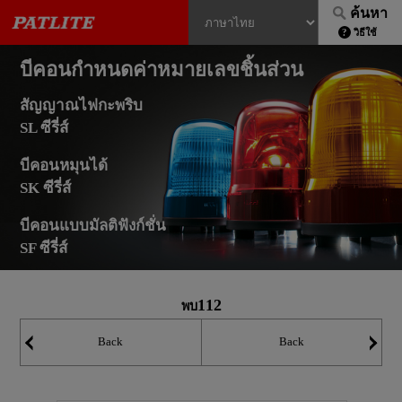
ค้นหา
วิธีใช้
บีคอนกำหนดค่าหมายเลขชิ้นส่วน
สัญญาณไฟกะพริบ
SL ซีรี่ส์
บีคอนหมุนได้
SK ซีรี่ส์
บีคอนแบบมัลติฟังก์ชั่น
SF ซีรี่ส์
112
พบ
Back
Back