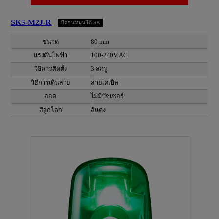
SKS-M2J-R
บีคอนหมุนได้ SK
ขนาด
80 mm
แรงดันไฟฟ้า
100-240V AC
วิธีการติดตั้ง
3 สกรู
วิธีการเดินสาย
สายเคเบิล
ออด
ไม่มีบัซเซอร์
สีลูกโลก
สีแดง