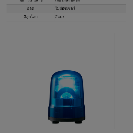
วิธีการเดินสาย
เทอร์มินัลบล็อก
ออด
ไม่มีบัซเซอร์
สีลูกโลก
สีแดง