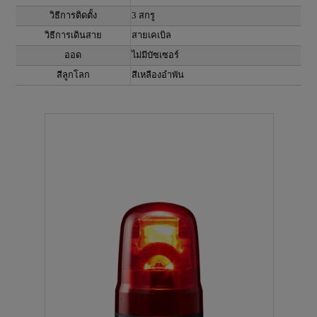
วิธีการติดตั้ง
3 สกรู
วิธีการเดินสาย
สายเคเบิล
ออด
ไม่มีบัซเซอร์
สีลูกโลก
สีเหลืองอำพัน