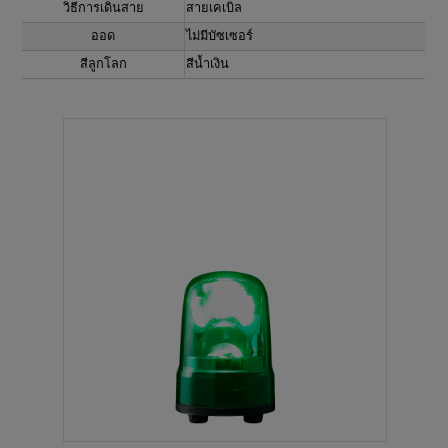
วิธีการเดินสาย
สายเคเบิล
ออด
ไม่มีบัซเซอร์
สีลูกโลก
สีน้ำเงิน