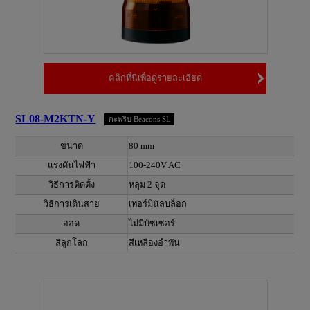
คลิกที่นี่เพื่อดูรายละเอียด
SL08-M2KTN-Y
กะพริบ Beacons SL
ขนาด
80 mm
แรงดันไฟฟ้า
100-240V AC
วิธีการติดตั้ง
หลุม 2 จุด
วิธีการเดินสาย
เทอร์มินัลบล็อก
ออด
ไม่มีบัซเซอร์
สีลูกโลก
สีเหลืองอำพัน