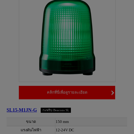
คลิกที่นี่เพื่อดูรายละเอียด
SL15-M1JN-G
กะพริบ Beacons SL
ขนาด
150 mm
แรงดันไฟฟ้า
12-24V DC