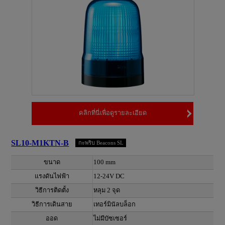
คลิกที่นี่เพื่อดูรายละเอียด
SL10-M1KTN-B
กะพริบ Beacons SL
ขนาด
100 mm
แรงดันไฟฟ้า
12-24V DC
วิธีการติดตั้ง
หลุม 2 จุด
วิธีการเดินสาย
เทอร์มินัลบล็อก
ออด
ไม่มีบัซเซอร์