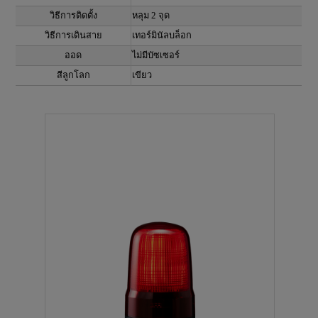
วิธีการติดตั้ง
หลุม 2 จุด
วิธีการเดินสาย
เทอร์มินัลบล็อก
ออด
ไม่มีบัซเซอร์
สีลูกโลก
เขียว