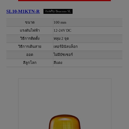
SL10-M1KTN-R
กะพริบ Beacons SL
ขนาด
100 mm
แรงดันไฟฟ้า
12-24V DC
วิธีการติดตั้ง
หลุม 2 จุด
วิธีการเดินสาย
เทอร์มินัลบล็อก
ออด
ไม่มีบัซเซอร์
สีลูกโลก
สีแดง