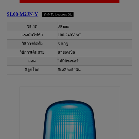
SL08-M2JN-Y
กะพริบ Beacons SL
ขนาด
80 mm
แรงดันไฟฟ้า
100-240V AC
วิธีการติดตั้ง
3 สกรู
วิธีการเดินสาย
สายเคเบิล
ออด
ไม่มีบัซเซอร์
สีลูกโลก
สีเหลืองอำพัน