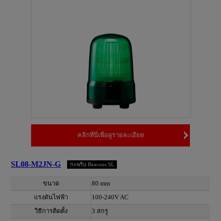
คลิกที่นี่เพื่อดูรายละเอียด
SL08-M2JN-G
กะพริบ Beacons SL
ขนาด
80 mm
แรงดันไฟฟ้า
100-240V AC
วิธีการติดตั้ง
3 สกรู