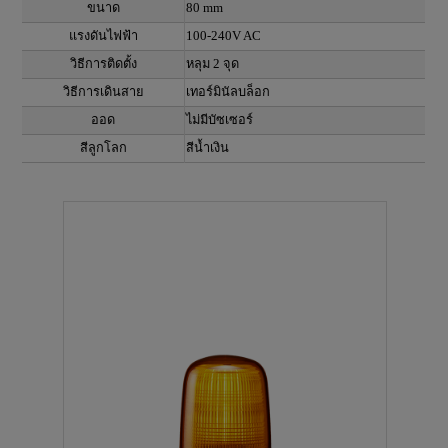
ขนาด
80 mm
แรงดันไฟฟ้า
100-240V AC
วิธีการติดตั้ง
หลุม 2 จุด
วิธีการเดินสาย
เทอร์มินัลบล็อก
ออด
ไม่มีบัซเซอร์
สีลูกโลก
สีน้ำเงิน