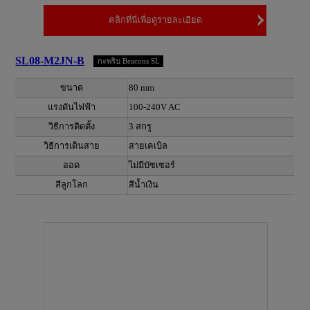
คลิกที่นี่เพื่อดูรายละเอียด
SL08-M2JN-B
กะพริบ Beacons SL
ขนาด
80 mm
แรงดันไฟฟ้า
100-240V AC
วิธีการติดตั้ง
3 สกรู
วิธีการเดินสาย
สายเคเบิล
ออด
ไม่มีบัซเซอร์
สีลูกโลก
สีน้ำเงิน