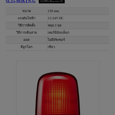
SL15-M1KTN-G
กะพริบ Beacons SL
ขนาด
150 mm
แรงดันไฟฟ้า
12-24V DC
วิธีการติดตั้ง
หลุม 3 จุด
วิธีการเดินสาย
เทอร์มินัลบล็อก
ออด
ไม่มีบัซเซอร์
สีลูกโลก
เขียว