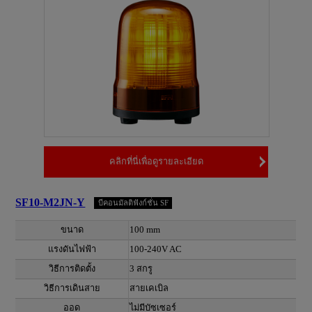
คลิกที่นี่เพื่อดูรายละเอียด
SF10-M2JN-Y
บีคอนมัลติฟังก์ชั่น SF
ขนาด
100 mm
แรงดันไฟฟ้า
100-240V AC
วิธีการติดตั้ง
3 สกรู
วิธีการเดินสาย
สายเคเบิล
ออด
ไม่มีบัซเซอร์