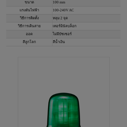
ขนาด
100 mm
แรงดันไฟฟ้า
100-240V AC
วิธีการติดตั้ง
หลุม 2 จุด
วิธีการเดินสาย
เทอร์มินัลบล็อก
ออด
ไม่มีบัซเซอร์
สีลูกโลก
สีน้ำเงิน