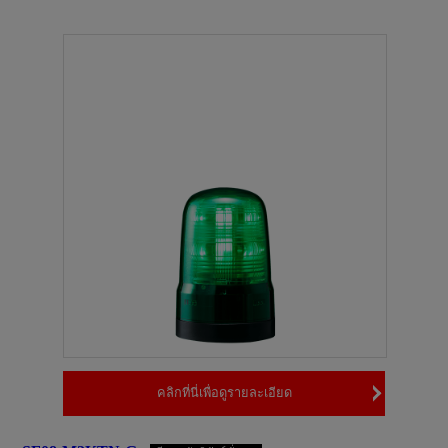
คลิกที่นี่เพื่อดูรายละเอียด