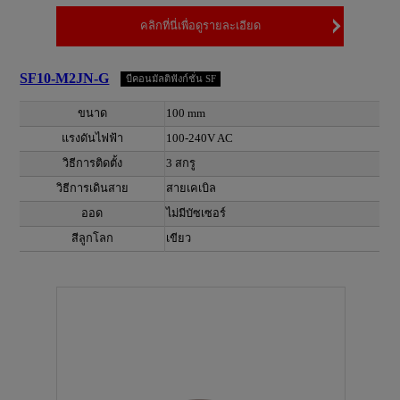
คลิกที่นี่เพื่อดูรายละเอียด
SF10-M2JN-G
บีคอนมัลติฟังก์ชั่น SF
ขนาด
100 mm
แรงดันไฟฟ้า
100-240V AC
วิธีการติดตั้ง
3 สกรู
วิธีการเดินสาย
สายเคเบิล
ออด
ไม่มีบัซเซอร์
สีลูกโลก
เขียว