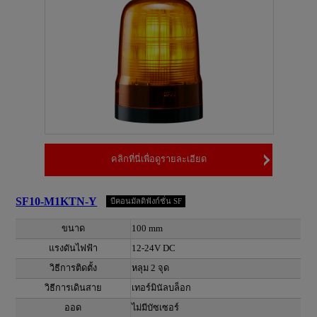
คลิกที่นี่เพื่อดูรายละเอียด
SF10-M1KTN-Y
บีคอนมัลติฟังก์ชั่น SF
ขนาด
100 mm
แรงดันไฟฟ้า
12-24V DC
วิธีการติดตั้ง
หลุม 2 จุด
วิธีการเดินสาย
เทอร์มินัลบล็อก
ออด
ไม่มีบัซเซอร์