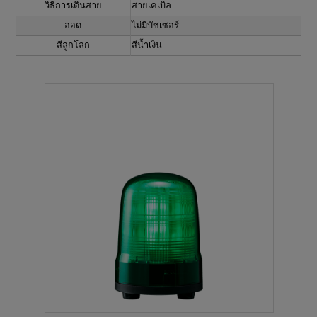
วิธีการเดินสาย
สายเคเบิล
ออด
ไม่มีบัซเซอร์
สีลูกโลก
สีน้ำเงิน