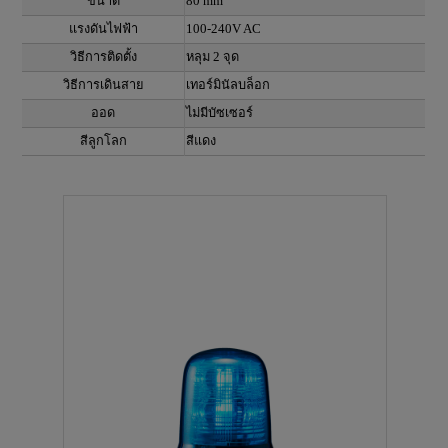
ขนาด
80 mm
แรงดันไฟฟ้า
100-240V AC
วิธีการติดตั้ง
หลุม 2 จุด
วิธีการเดินสาย
เทอร์มินัลบล็อก
ออด
ไม่มีบัซเซอร์
สีลูกโลก
สีแดง