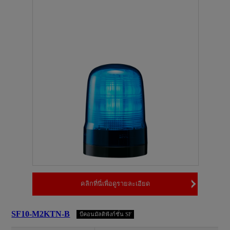
คลิกที่นี่เพื่อดูรายละเอียด
SF10-M2KTN-B
บีคอนมัลติฟังก์ชั่น SF