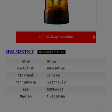
คลิกที่นี่เพื่อดูรายละเอียด
SF08-M2KTN-Y
บีคอนมัลติฟังก์ชั่น SF
ขนาด
80 mm
แรงดันไฟฟ้า
100-240V AC
วิธีการติดตั้ง
หลุม 2 จุด
วิธีการเดินสาย
เทอร์มินัลบล็อก
ออด
ไม่มีบัซเซอร์
สีลูกโลก
สีเหลืองอำพัน