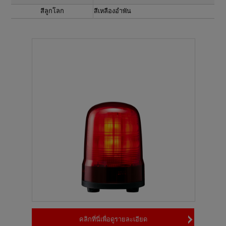
สีลูกโลก
สีเหลืองอำพัน
คลิกที่นี่เพื่อดูรายละเอียด