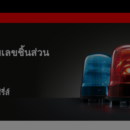
ลขชิ้นส่วน
ี่ส์