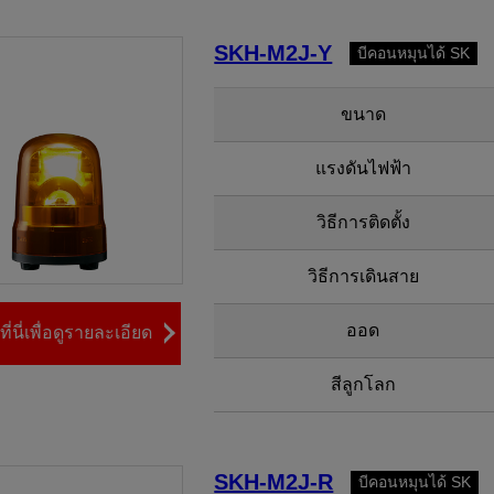
SKH-M2J-Y
บีคอนหมุนได้ SK
ขนาด
แรงดันไฟฟ้า
วิธีการติดตั้ง
วิธีการเดินสาย
ออด
ี่นี่เพื่อดูรายละเอียด
สีลูกโลก
SKH-M2J-R
บีคอนหมุนได้ SK