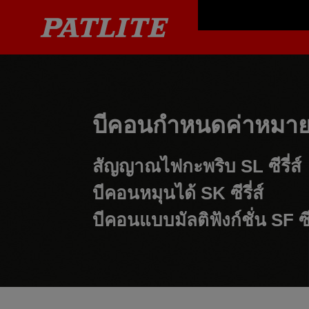
บีคอนกำหนดค่าหมายเ
สัญญาณไฟกะพริบ
SL ซีรี่ส์
บีคอนหมุนได้
SK ซีรี่ส์
บีคอนแบบมัลติฟังก์ชั่น
SF ซีร