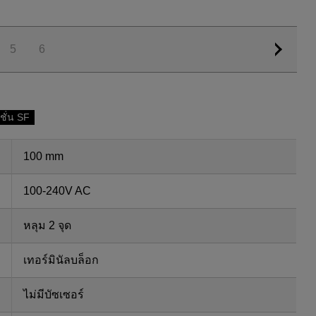
5
6
์ชั่น SF
100 mm
100-240V AC
หลุม 2 จุด
เทอร์มินัลบล็อก
ไม่มีบัซเซอร์