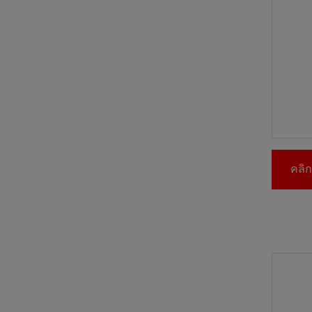
คลิกท