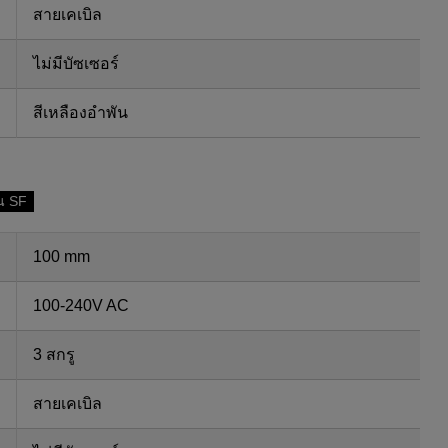
สายเคเบิล
ไม่มีบัซเซอร์
สีเหลืองอำพัน
่น SF
100 mm
100-240V AC
3 สกรู
สายเคเบิล