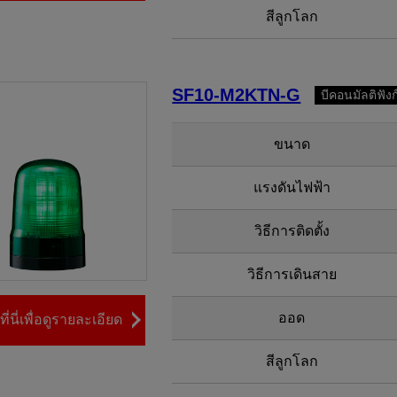
สีลูกโลก
SF10-M2KTN-G
บีคอนมัลติฟังก
ขนาด
แรงดันไฟฟ้า
วิธีการติดตั้ง
วิธีการเดินสาย
ออด
ี่นี่เพื่อดูรายละเอียด
สีลูกโลก