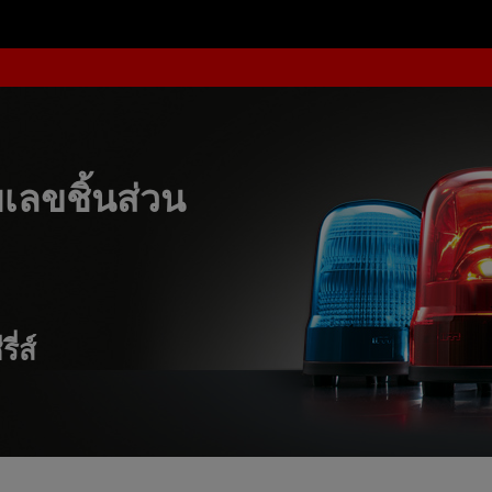
ลขชิ้นส่วน
ี่ส์