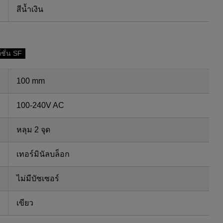
สีน้ำเงิน
์ชั่น SF
100 mm
100-240V AC
หลุม 2 จุด
เทอร์มินัลบล็อก
ไม่มีบัซเซอร์
เขียว