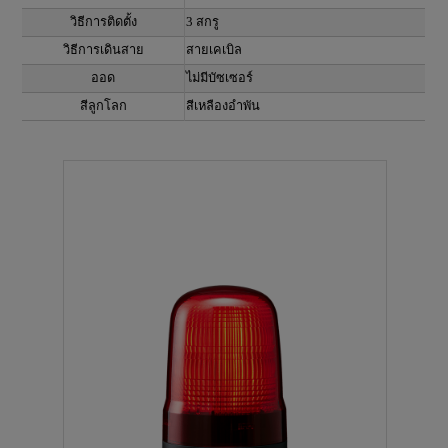
วิธีการติดตั้ง
3 สกรู
วิธีการเดินสาย
สายเคเบิล
ออด
ไม่มีบัซเซอร์
สีลูกโลก
สีเหลืองอำพัน