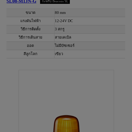
SL08-M1JN-G
กะพริบ Beacons SL
ขนาด
80 mm
แรงดันไฟฟ้า
12-24V DC
วิธีการติดตั้ง
3 สกรู
วิธีการเดินสาย
สายเคเบิล
ออด
ไม่มีบัซเซอร์
สีลูกโลก
เขียว