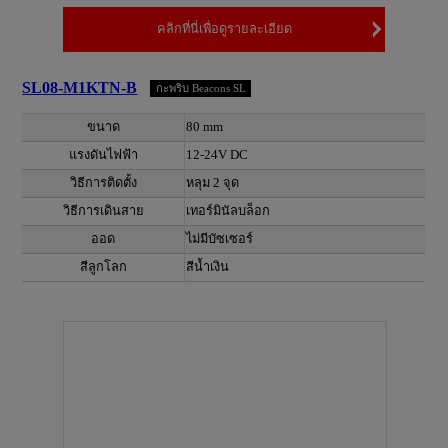
คลิกที่นี่เพื่อดูรายละเอียด
SL08-M1KTN-B
กะพริบ Beacons SL
ขนาด
80 mm
แรงดันไฟฟ้า
12-24V DC
วิธีการติดตั้ง
หลุม 2 จุด
วิธีการเดินสาย
เทอร์มินัลบล็อก
ออด
ไม่มีบัซเซอร์
สีลูกโลก
สีน้ำเงิน