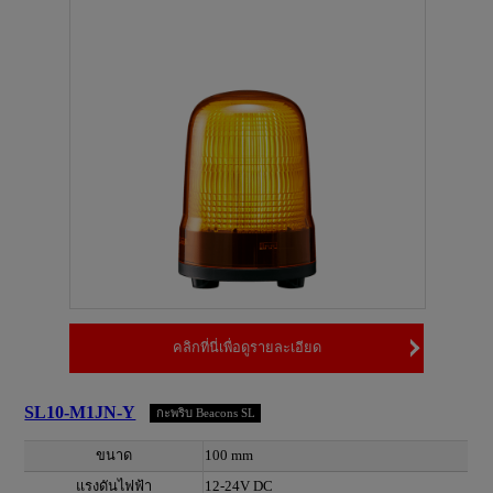
คลิกที่นี่เพื่อดูรายละเอียด
SL10-M1JN-Y
กะพริบ Beacons SL
ขนาด
100 mm
แรงดันไฟฟ้า
12-24V DC