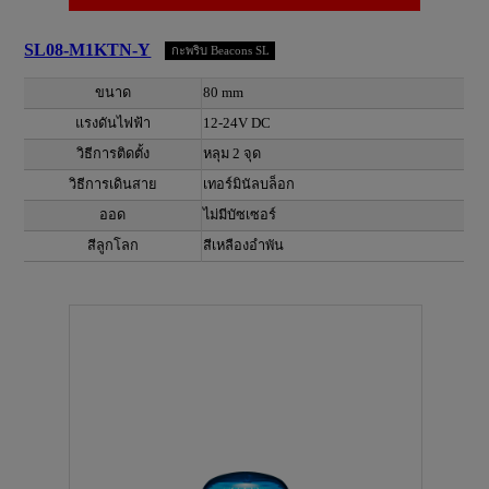
SL08-M1KTN-Y
กะพริบ Beacons SL
ขนาด
80 mm
แรงดันไฟฟ้า
12-24V DC
วิธีการติดตั้ง
หลุม 2 จุด
วิธีการเดินสาย
เทอร์มินัลบล็อก
ออด
ไม่มีบัซเซอร์
สีลูกโลก
สีเหลืองอำพัน