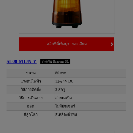
คลิกที่นี่เพื่อดูรายละเอียด
SL08-M1JN-Y
กะพริบ Beacons SL
ขนาด
80 mm
แรงดันไฟฟ้า
12-24V DC
วิธีการติดตั้ง
3 สกรู
วิธีการเดินสาย
สายเคเบิล
ออด
ไม่มีบัซเซอร์
สีลูกโลก
สีเหลืองอำพัน