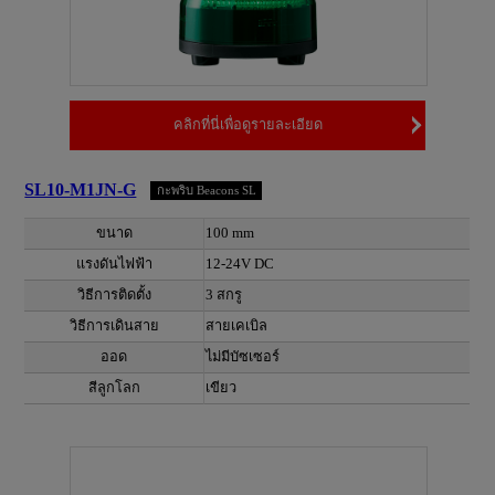
คลิกที่นี่เพื่อดูรายละเอียด
SL10-M1JN-G
กะพริบ Beacons SL
ขนาด
100 mm
แรงดันไฟฟ้า
12-24V DC
วิธีการติดตั้ง
3 สกรู
วิธีการเดินสาย
สายเคเบิล
ออด
ไม่มีบัซเซอร์
สีลูกโลก
เขียว