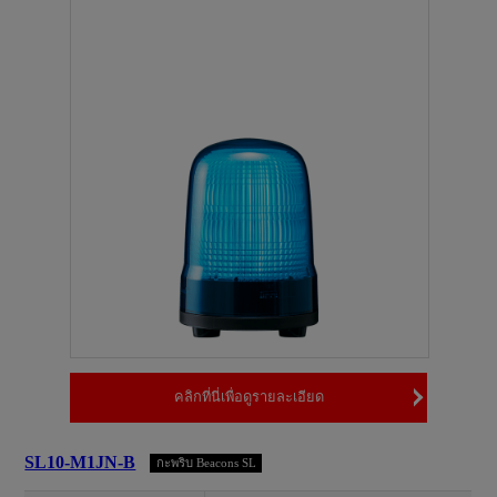
คลิกที่นี่เพื่อดูรายละเอียด
SL10-M1JN-B
กะพริบ Beacons SL