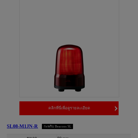
คลิกที่นี่เพื่อดูรายละเอียด
SL08-M1JN-R
กะพริบ Beacons SL