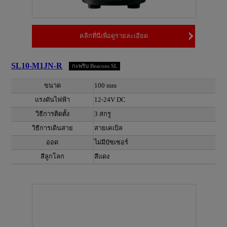
คลิกที่นี่เพื่อดูรายละเอียด
SL10-M1JN-R
กะพริบ Beacons SL
ขนาด
100 mm
แรงดันไฟฟ้า
12-24V DC
วิธีการติดตั้ง
3 สกรู
วิธีการเดินสาย
สายเคเบิล
ออด
ไม่มีบัซเซอร์
สีลูกโลก
สีแดง