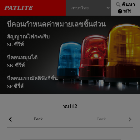
ค้นหา
วิธีใช้
บีคอนกำหนดค่าหมายเลขชิ้นส่วน
สัญญาณไฟกะพริบ
SL ซีรี่ส์
บีคอนหมุนได้
SK ซีรี่ส์
บีคอนแบบมัลติฟังก์ชั่น
SF ซีรี่ส์
112
พบ
Back
Back