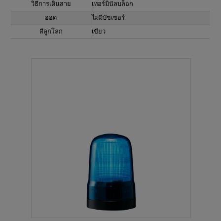
วิธีการเดินสาย
เทอร์มินัลบล็อก
ออด
ไม่มีบัซเซอร์
สีลูกโลก
เขียว