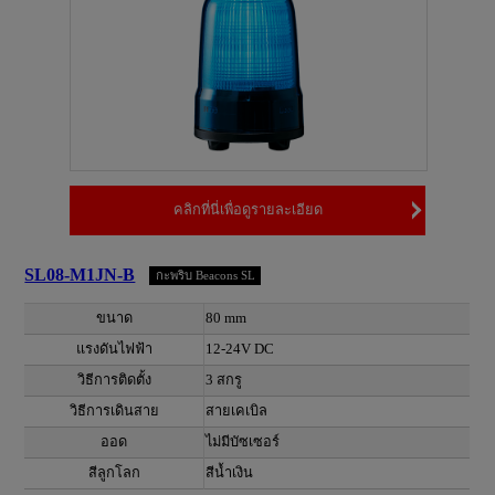
คลิกที่นี่เพื่อดูรายละเอียด
SL08-M1JN-B
กะพริบ Beacons SL
ขนาด
80 mm
แรงดันไฟฟ้า
12-24V DC
วิธีการติดตั้ง
3 สกรู
วิธีการเดินสาย
สายเคเบิล
ออด
ไม่มีบัซเซอร์
สีลูกโลก
สีน้ำเงิน