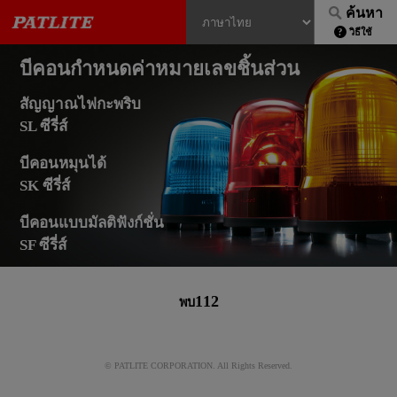
ค้นหา
วิธีใช้
บีคอนกำหนดค่าหมายเลขชิ้นส่วน
สัญญาณไฟกะพริบ
SL ซีรี่ส์
บีคอนหมุนได้
SK ซีรี่ส์
บีคอนแบบมัลติฟังก์ชั่น
SF ซีรี่ส์
112
พบ
© PATLITE CORPORATION. All Rights Reserved.