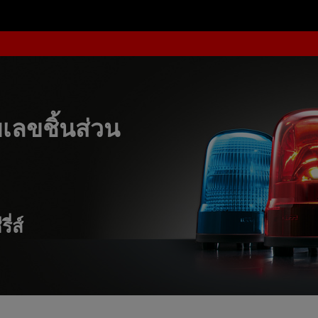
ลขชิ้นส่วน
ี่ส์