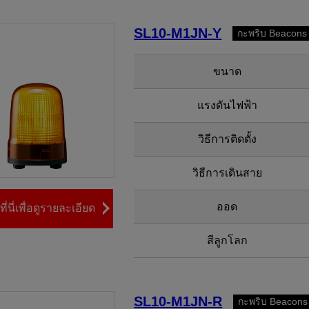
SL10-M1JN-Y
กะพริบ Beacons
ขนาด
แรงดันไฟฟ้า
วิธีการติดตั้ง
วิธีการเดินสาย
ออด
ี่นี่เพื่อดูรายละเอียด
สีลูกโลก
SL10-M1JN-R
กะพริบ Beacons