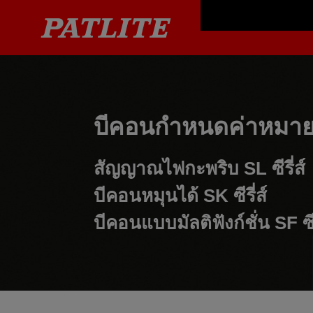
บีคอนกำหนดค่าหมายเ
สัญญาณไฟกะพริบ
SL ซีรี่ส์
บีคอนหมุนได้
SK ซีรี่ส์
บีคอนแบบมัลติฟังก์ชั่น
SF ซีร