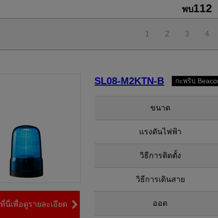
112
พบ
1
2
3
4
SL08-M2KTN-B
กะพริบ Beaco
ขนาด
แรงดันไฟฟ้า
วิธีการติดตั้ง
วิธีการเดินสาย
ออด
ี่นี่เพื่อดูรายละเอียด