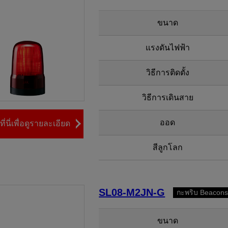
ขนาด
แรงดันไฟฟ้า
วิธีการติดตั้ง
วิธีการเดินสาย
ออด
ี่นี่เพื่อดูรายละเอียด
สีลูกโลก
SL08-M2JN-G
กะพริบ Beacons
ขนาด