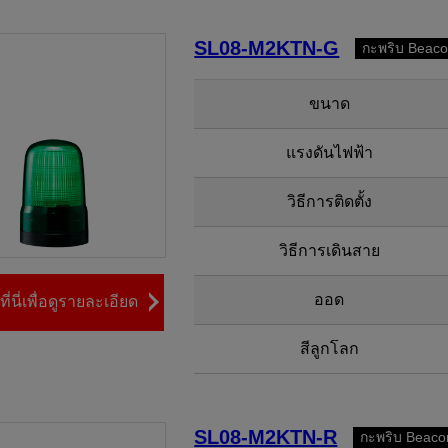
SL08-M2KTN-G
กะพริบ Beac
ขนาด
แรงดันไฟฟ้า
วิธีการติดตั้ง
วิธีการเดินสาย
ออด
ี่นี่เพื่อดูรายละเอียด
สีลูกโลก
SL08-M2KTN-R
กะพริบ Beaco