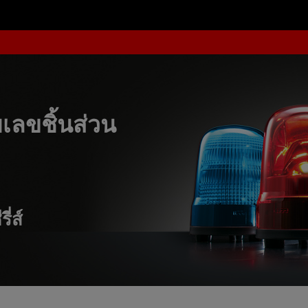
ลขชิ้นส่วน
ี่ส์