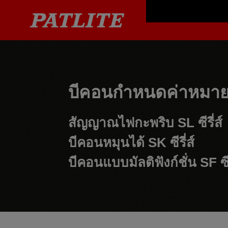
บีคอนกำหนดค่าหมายเ
สัญญาณไฟกะพริบ
SL ซีรี่ส์
บีคอนหมุนได้
SK ซีรี่ส์
บีคอนแบบมัลติฟังก์ชั่น
SF ซีร